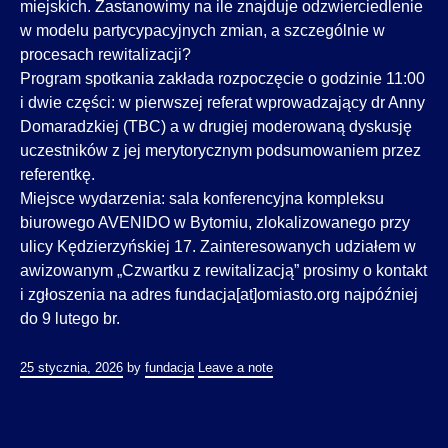
miejskich. Zastanowimy na ile znajduje odzwierciedlenie
w modelu partycypacyjnych zmian, a szczególnie w
procesach rewitalizacji?
Program spotkania zakłada rozpoczęcie o godzinie 11:00
i dwie części: w pierwszej referat wprowadzający dr Anny
Domaradzkiej (TBC) a w drugiej moderowaną dyskusję
uczestników z jej merytorycznym podsumowaniem przez
referentkę.
Miejsce wydarzenia: sala konferencyjna kompleksu
biurowego AVENIDO w Bytomiu, zlokalizowanego przy
ulicy Kędzierzyńskiej 17. Zainteresowanych udziałem w
awizowanym „Czwartku z rewitalizacją” prosimy o kontakt
i zgłoszenia na adres fundacja[at]omiasto.org najpóźniej
do 9 lutego br.
25 stycznia, 2026
by
fundacja
Leave a note