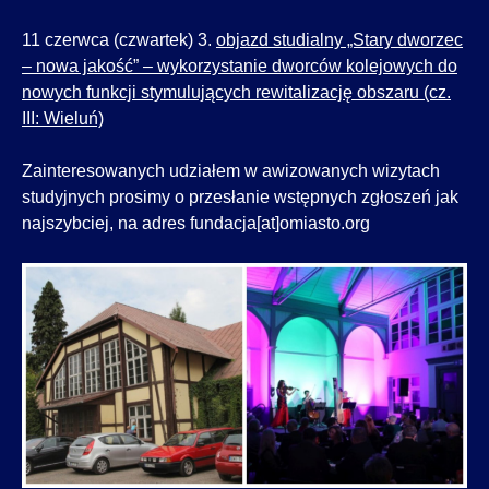
11 czerwca (czwartek) 3.
objazd studialny „Stary dworzec
– nowa jakość” – wykorzystanie dworców kolejowych do
nowych funkcji stymulujących rewitalizację obszaru (cz.
III: Wieluń)
Zainteresowanych udziałem w awizowanych wizytach
studyjnych prosimy o przesłanie wstępnych zgłoszeń jak
najszybciej, na adres fundacja[at]omiasto.org