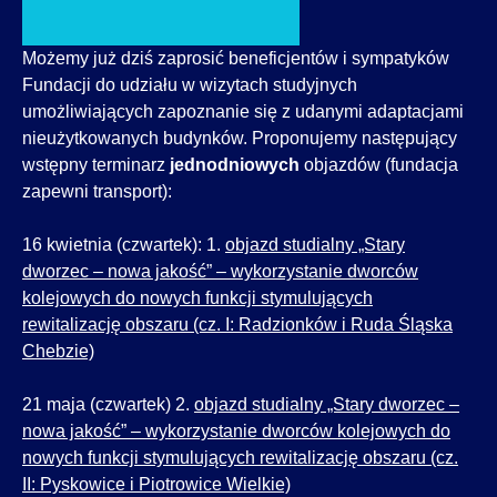
Możemy już dziś zaprosić beneficjentów i sympatyków
Fundacji do udziału w wizytach studyjnych
umożliwiających zapoznanie się z udanymi adaptacjami
nieużytkowanych budynków. Proponujemy następujący
wstępny terminarz
jednodniowych
objazdów (fundacja
zapewni transport):
16 kwietnia (czwartek): 1.
objazd studialny „Stary
dworzec – nowa jakość” – wykorzystanie dworców
kolejowych do nowych funkcji stymulujących
rewitalizację obszaru (cz. I: Radzionków i Ruda Śląska
Chebzie)
21 maja (czwartek) 2.
objazd studialny „Stary dworzec –
nowa jakość” – wykorzystanie dworców kolejowych do
nowych funkcji stymulujących rewitalizację obszaru (cz.
II: Pyskowice i Piotrowice Wielkie)