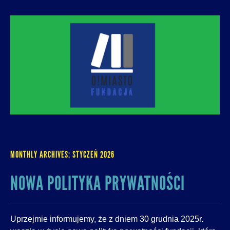
O! MIASTO
FUNDACJA NA RZECZ ROZUMNEJ
URBANIZACJI – PROMUJEMY I WSPIERAMY
ROZWÓJ MIAST I MIEJSKICH WSPÓLNOT.
MONTHLY ARCHIVES:
STYCZEŃ 2026
NOWA POLITYKA PRYWATNOŚCI
Uprzejmie informujemy, że z dniem 30 grudnia 2025r.