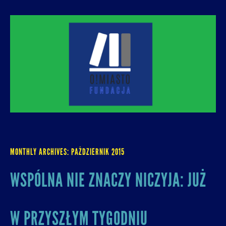
O! MIASTO
FUNDACJA NA RZECZ ROZUMNEJ
URBANIZACJI – PROMUJEMY I WSPIERAMY
ROZWÓJ MIAST I MIEJSKICH WSPÓLNOT.
MONTHLY ARCHIVES:
PAŹDZIERNIK 2015
WSPÓLNA NIE ZNACZY NICZYJA: JUŻ
W PRZYSZŁYM TYGODNIU