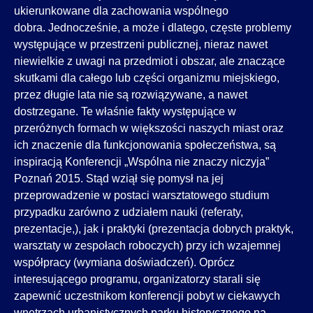
ukierunkowane dla zachowania wspólnego
dobra. Jednocześnie, a może i dlatego, częste problemy
występujące w przestrzeni publicznej, nieraz nawet
niewielkie z uwagi na przedmiot i obszar, ale znaczące
skutkami dla całego lub części organizmu miejskiego,
przez długie lata nie są rozwiązywane, a nawet
dostrzegane. Te właśnie fakty występujące w
przeróżnych formach w większości naszych miast oraz
ich znaczenie dla funkcjonowania społeczeństwa, są
inspiracją Konferencji „Wspólna nie znaczy niczyja”
Poznań 2015. Stąd wziął się pomysł na jej
przeprowadzenie w postaci warsztatowego studium
przypadku zarówno z udziałem nauki (referaty,
prezentacje,), jak i praktyki (prezentacja dobrych praktyk,
warsztaty w zespołach roboczych) przy ich wzajemnej
współpracy (wymiana doświadczeń). Oprócz
interesującego programu, organizatorzy starali się
zapewnić uczestnikom konferencji pobyt w ciekawych
wnętrzach urbanistycznych parku historycznego na