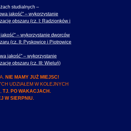
żach studialnych –
nowa jakość” – wykorzystanie
ację obszaru (cz. I: Radzionków i
 jakość” – wykorzystanie dworców
aru (cz. II: Pyskowice i Piotrowice
owa jakość” – wykorzystanie
cję obszaru (cz. III: Wieluń)
A.
NIE MAMY JUŻ MIEJSC!
YCH UDZIAŁEM W KOLEJNYCH
,
TJ. PO WAKACJACH.
 W SIERPNIU.