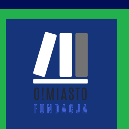
ASTO
MNEJ URBANIZACJI – PROMUJEMY I WSPIERAM