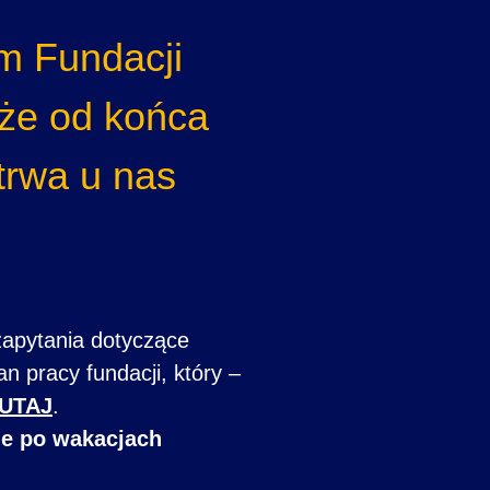
m Fundacji
że od końca
trwa u nas
zapytania dotyczące
n pracy fundacji, który –
UTAJ
.
ie po wakacjach