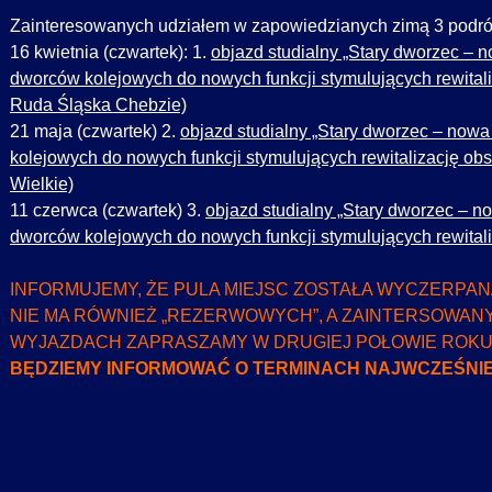
Zainteresowanych udziałem w zapowiedzianych zimą 3 podró
16 kwietnia (czwartek): 1.
objazd studialny „Stary dworzec – 
dworców kolejowych do nowych funkcji stymulujących rewitaliz
Ruda Śląska Chebzie)
21 maja (czwartek) 2.
objazd studialny „Stary dworzec – nowa
kolejowych do nowych funkcji stymulujących rewitalizację obsz
Wielkie)
11 czerwca (czwartek) 3.
objazd studialny „Stary dworzec – n
dworców kolejowych do nowych funkcji stymulujących rewitaliza
INFORMUJEMY, ŻE PULA MIEJSC ZOSTAŁA WYCZERPAN
NIE MA RÓWNIEŻ „REZERWOWYCH”, A ZAINTERSOWAN
WYJAZDACH ZAPRASZAMY W DRUGIEJ POŁOWIE ROKU
BĘDZIEMY INFORMOWAĆ O TERMINACH NAJWCZEŚNIEJ