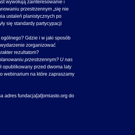
t wywołują zainteresowanie i
lanowaniu przestrzennym „się nie
ia ustaleń planistycznych po
ły się standardy partycypacji
ogólnego? Gdzie i w jaki sposób
ie wydarzenie zorganizować
rakter rezultatom?
 planowaniu przestrzennym? U nas
iał opublikowany przed dwoma laty
go webinarium na które zapraszamy
a adres fundacja[at]omiasto.org do