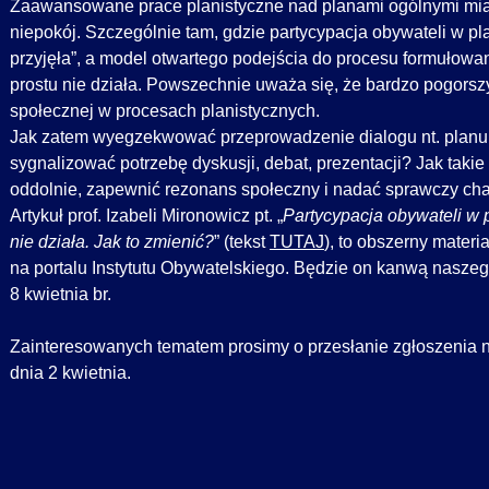
Zaawansowane prace planistyczne nad planami ogólnymi mias
niepokój. Szczególnie tam, gdzie partycypacja obywateli w p
przyjęła”, a model otwartego podejścia do procesu formułowan
prostu nie działa. Powszechnie uważa się, że bardzo pogorszy
społecznej w procesach planistycznych.
Jak zatem wyegzekwować przeprowadzenie dialogu nt. planu 
sygnalizować potrzebę dyskusji, debat, prezentacji? Jak tak
oddolnie, zapewnić rezonans społeczny i nadać sprawczy cha
Artykuł prof. Izabeli Mironowicz pt. „
Partycypacja obywateli w
nie działa. Jak to zmienić?
” (tekst
TUTAJ
), to obszerny mater
na portalu Instytutu Obywatelskiego. Będzie on kanwą nasze
8 kwietnia br.
Zainteresowanych tematem prosimy o przesłanie zgłoszenia n
dnia 2 kwietnia.