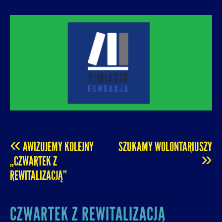
O! MIASTO
FUNDACJA NA RZECZ ROZUMNEJ
URBANIZACJI – PROMUJEMY I WSPIERAMY
ROZWÓJ MIAST I MIEJSKICH WSPÓLNOT.
«
AWIZUJEMY KOLEJNY
SZUKAMY WOLONTARIUSZY
POST
»
„CZWARTEK Z
REWITALIZACJĄ”
NAVIGATION
CZWARTEK Z REWITALIZACJĄ