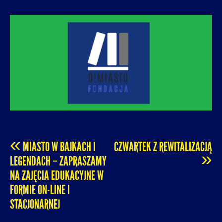
O! MIASTO
FUNDACJA NA RZECZ ROZUMNEJ
URBANIZACJI – PROMUJEMY I WSPIERAMY
ROZWÓJ MIAST I MIEJSKICH WSPÓLNOT.
«
MIASTO W BAJKACH I
CZWARTEK Z REWITALIZACJĄ
POST
»
LEGENDACH – ZAPRASZAMY
NA ZAJĘCIA EDUKACYJNE W
NAVIGATION
FORMIE ON-LINE I
STACJONARNEJ