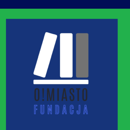
ASTO
MNEJ URBANIZACJI – PROMUJEMY I WSPIERAM