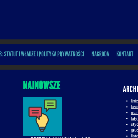
S: STATUT I WŁADZE I POLITYKA PRYWATNOŚCI
NAGRODA
KONTAKT
NAJNOWSZE
ARCH
lipi
kwi
mar
lut
sty
gru
lis