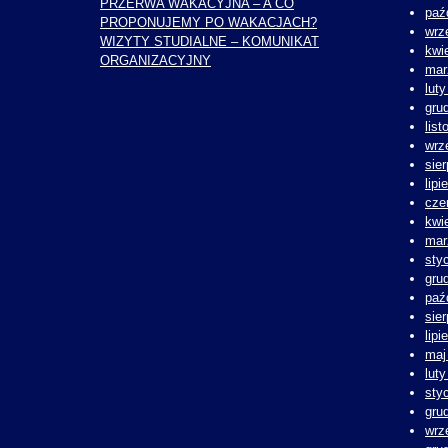
PRZERWA WAKACYJNA – A CO
paź
PROPONUJEMY PO WAKACJACH?
wrz
WIZYTY STUDIALNE – KOMUNIKAT
kwi
ORGANIZACYJNY
mar
lut
gru
lis
wrz
sie
lipi
cze
kwi
mar
sty
gru
paź
sie
lipi
maj
lut
sty
gru
wrz