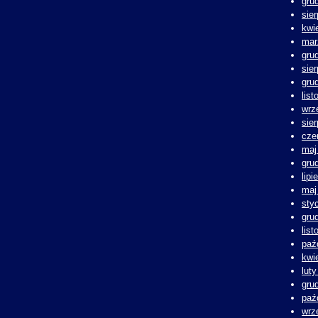
gru
sie
kwi
mar
gru
sie
gru
lis
wrz
sie
cze
maj
gru
lipi
maj
sty
gru
lis
paź
kwi
lut
gru
paź
wrz