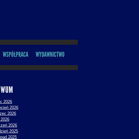
WSPÓŁPRACA
WYDAWNICTWO
IWUM
ec 2026
ecień 2026
zec 2026
y 2026
czeń 2026
dzień 2025
topad 2025