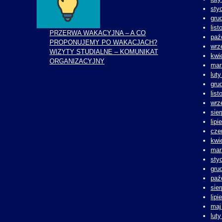
sty
gru
lis
PRZERWA WAKACYJNA – A CO
paź
PROPONUJEMY PO WAKACJACH?
wrz
WIZYTY STUDIALNE – KOMUNIKAT
kwi
ORGANIZACYJNY
mar
lut
gru
lis
wrz
sie
lipi
cze
kwi
mar
sty
gru
paź
sie
lipi
maj
lut