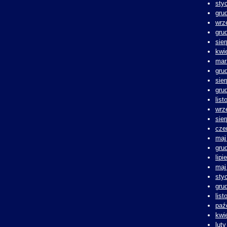
sty
gru
wrz
gru
sie
kwi
mar
gru
sie
gru
lis
wrz
sie
cze
maj
gru
lipi
maj
sty
gru
lis
paź
kwi
lut