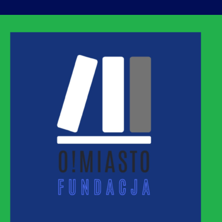
ASTO
MNEJ URBANIZACJI – PROMUJEMY I WSPIERAM