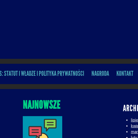
S: STATUT I WŁADZE I POLITYKA PRYWATNOŚCI
NAGRODA
KONTAKT
NAJNOWSZE
ARCH
lipi
kwi
mar
lut