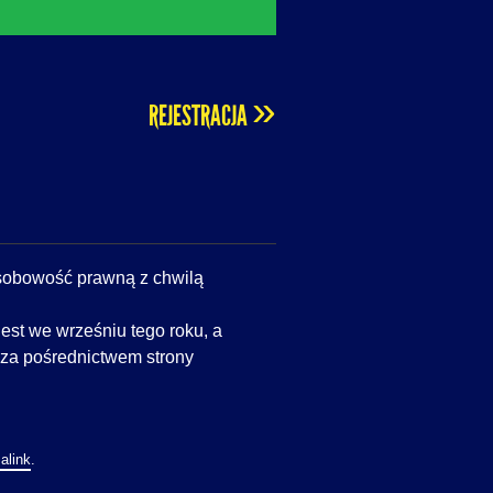
»
REJESTRACJA
obowość prawną z chwilą
st we wrześniu tego roku, a
za pośrednictwem strony
alink
.