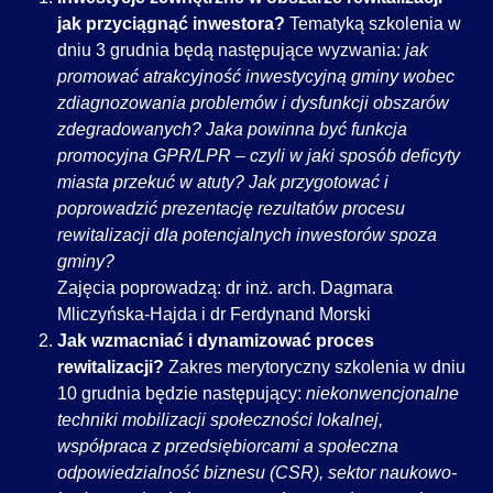
jak przyciągnąć inwestora?
Tematyką szkolenia w
dniu 3 grudnia będą następujące wyzwania:
jak
promować atrakcyjność inwestycyjną gminy wobec
zdiagnozowania problemów i dysfunkcji obszarów
zdegradowanych? Jaka powinna być funkcja
promocyjna GPR/LPR – czyli w jaki sposób deficyty
miasta przekuć w atuty? Jak przygotować i
poprowadzić prezentację rezultatów procesu
rewitalizacji dla potencjalnych inwestorów spoza
gminy?
Zajęcia poprowadzą: dr inż. arch. Dagmara
Mliczyńska-Hajda i dr Ferdynand Morski
Jak wzmacniać i dynamizować proces
rewitalizacji?
Zakres merytoryczny szkolenia w dniu
10 grudnia będzie następujący:
niekonwencjonalne
techniki mobilizacji społeczności lokalnej,
współpraca z przedsiębiorcami a społeczna
odpowiedzialność biznesu (CSR), sektor naukowo-