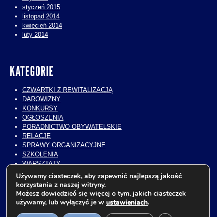
styczeń 2015
listopad 2014
kwiecień 2014
luty 2014
KATEGORIE
CZWARTKI Z REWITALIZACJĄ
DAROWIZNY
KONKURSY
OGŁOSZENIA
PORADNICTWO OBYWATELSKIE
RELACJE
SPRAWY ORGANIZACYJNE
SZKOLENIA
WARSZTATY
WIZYTY STUDIALNE
Używamy ciasteczek, aby zapewnić najlepszą jakość
WOLONTARIAT
korzystania z naszej witryny.
WYKŁADY
Możesz dowiedzieć się więcej o tym, jakich ciasteczek
ZAJĘCIA EDUKACYJNE
używamy, lub wyłączyć je w
ustawieniach
.