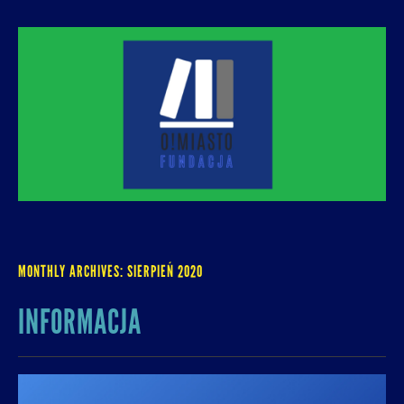
O! MIASTO
FUNDACJA NA RZECZ ROZUMNEJ
URBANIZACJI – PROMUJEMY I WSPIERAMY
ROZWÓJ MIAST I MIEJSKICH WSPÓLNOT.
MONTHLY ARCHIVES:
SIERPIEŃ 2020
INFORMACJA