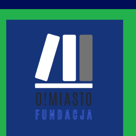
ASTO
MNEJ URBANIZACJI – PROMUJEMY I WSPIERAM