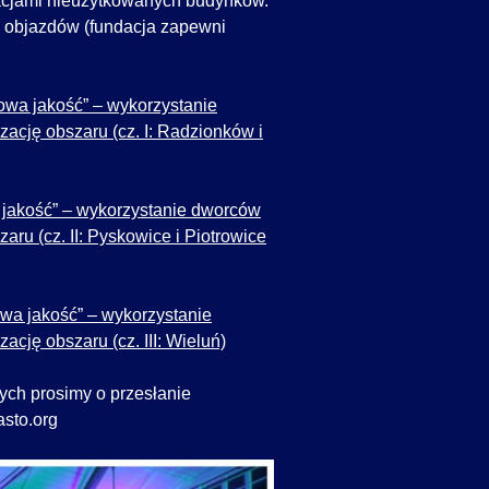
acjami nieużytkowanych budynków.
objazdów (fundacja zapewni
nowa jakość” – wykorzystanie
ację obszaru (cz. I: Radzionków i
 jakość” – wykorzystanie dworców
aru (cz. II: Pyskowice i Piotrowice
owa jakość” – wykorzystanie
cję obszaru (cz. III: Wieluń)
ch prosimy o przesłanie
asto.org