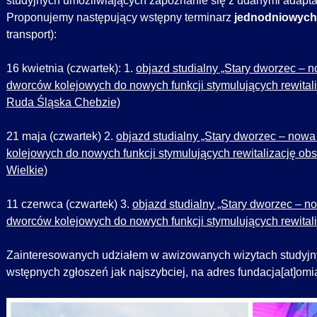
studyjnych umożliwiających zapoznanie się z udanymi adapt
Proponujemy następujący wstępny terminarz
jednodniowych
transport):
16 kwietnia (czwartek): 1.
objazd studialny „Stary dworzec – 
dworców kolejowych do nowych funkcji stymulujących rewitaliz
Ruda Śląska Chebzie)
21 maja (czwartek) 2.
objazd studialny „Stary dworzec – nowa
kolejowych do nowych funkcji stymulujących rewitalizację obsz
Wielkie)
11 czerwca (czwartek) 3.
objazd studialny „Stary dworzec – n
dworców kolejowych do nowych funkcji stymulujących rewitaliza
Zainteresowanych udziałem w awizowanych wizytach studyjny
wstępnych zgłoszeń jak najszybciej, na adres fundacja[at]omi