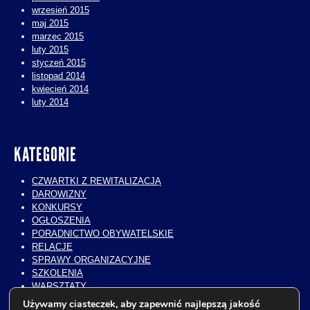
wrzesień 2015
maj 2015
marzec 2015
luty 2015
styczeń 2015
listopad 2014
kwiecień 2014
luty 2014
KATEGORIE
CZWARTKI Z REWITALIZACJĄ
DAROWIZNY
KONKURSY
OGŁOSZENIA
PORADNICTWO OBYWATELSKIE
RELACJE
SPRAWY ORGANIZACYJNE
SZKOLENIA
WARSZTATY
WIZYTY STUDIALNE
Używamy ciasteczek, aby zapewnić najlepszą jakość