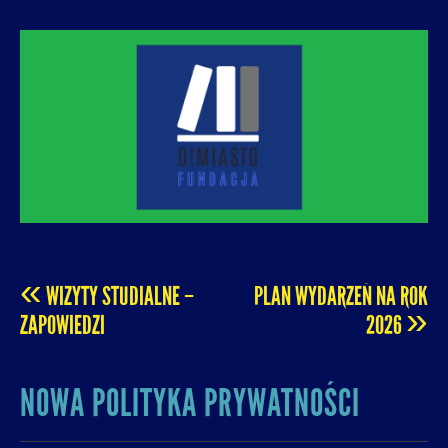
O! MIASTO
FUNDACJA NA RZECZ ROZUMNEJ
URBANIZACJI – PROMUJEMY I WSPIERAMY
ROZWÓJ MIAST I MIEJSKICH WSPÓLNOT.
«
WIZYTY STUDIALNE –
PLAN WYDARZEŃ NA ROK
POST
»
ZAPOWIEDZI
2026
NAVIGATION
NOWA POLITYKA PRYWATNOŚCI