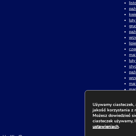
lis
paź
kwi
lut
gru
paź
wrz
lipi
cze
maj
lut
sty
paź
wrz
maj
mar
lut
sty
Używamy ciasteczek, 
lis
jakość korzystania z n
kwi
Możesz dowiedzieć się
lut
ciasteczek używamy, 
ustawieniach
.