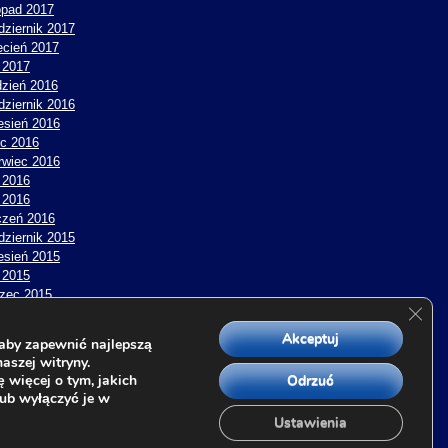
topad 2017
dziernik 2017
ecień 2017
y 2017
dzień 2016
dziernik 2016
esień 2016
ec 2016
rwiec 2016
 2016
y 2016
czeń 2016
dziernik 2015
esień 2015
 2015
zec 2015
Zamk
y 2015
czeń 2015
Akceptuj
aby zapewnić najlepszą
topad 2014
aszej witryny.
ecień 2014
 więcej o tym, jakich
Odrzuć
y 2014
lub wyłączyć je w
Ustawienia