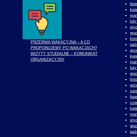
lipi
kwi
mar
lut
sty
gru
lis
PRZERWA WAKACYJNA – A CO
paź
PROPONUJEMY PO WAKACJACH?
wrz
WIZYTY STUDIALNE – KOMUNIKAT
kwi
ORGANIZACYJNY
mar
lut
gru
lis
wrz
sie
lipi
cze
kwi
mar
sty
gru
paź