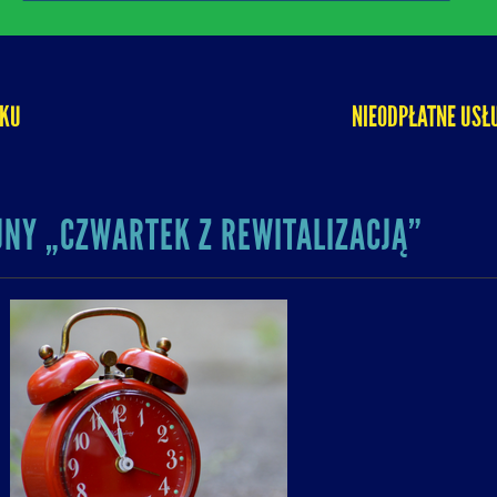
OKU
NIEODPŁATNE USŁ
NY „CZWARTEK Z REWITALIZACJĄ”