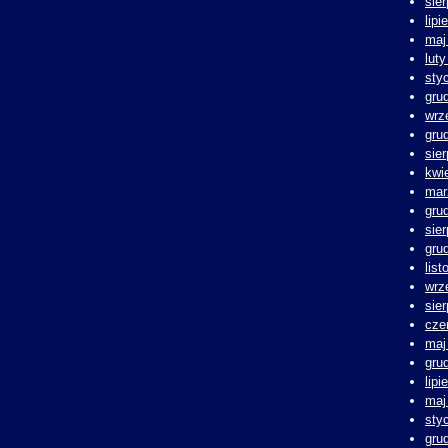
sie
lipi
maj
lut
sty
gru
wrz
gru
sie
kwi
mar
gru
sie
gru
lis
wrz
sie
cze
maj
gru
lipi
maj
sty
gru