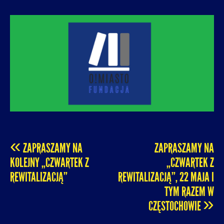
O! MIASTO
FUNDACJA NA RZECZ ROZUMNEJ
URBANIZACJI – PROMUJEMY I WSPIERAMY
ROZWÓJ MIAST I MIEJSKICH WSPÓLNOT.
«
ZAPRASZAMY NA
ZAPRASZAMY NA
POST
KOLEJNY „CZWARTEK Z
„CZWARTEK Z
REWITALIZACJĄ”
REWITALIZACJĄ”, 22 MAJA I
NAVIGATION
TYM RAZEM W
»
CZĘSTOCHOWIE