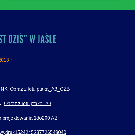
T DZIŚ” W JAŚLE
018 r.
LINK:
Obraz z lotu ptaka_A3_CZB
K:
Obraz z lotu ptaka_A3
 projektowania 1do200 A2
wydruk1524245287726549040