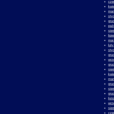
cze
kwi
mar
sty
gru
paź
sie
lipi
maj
lut
sty
gru
wrz
gru
sie
kwi
mar
gru
sie
gru
lis
wrz
sie
cze