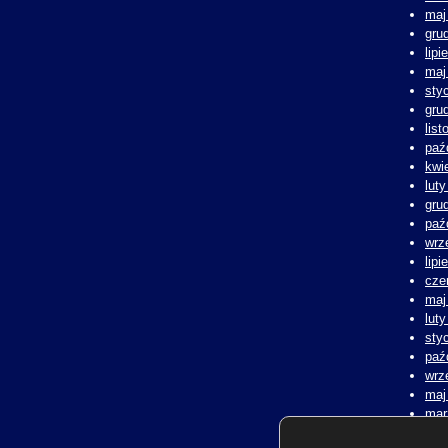
maj
gru
lipi
maj
sty
gru
lis
paź
kwi
lut
gru
paź
wrz
lipi
cze
maj
lut
sty
paź
wrz
maj
mar
lut