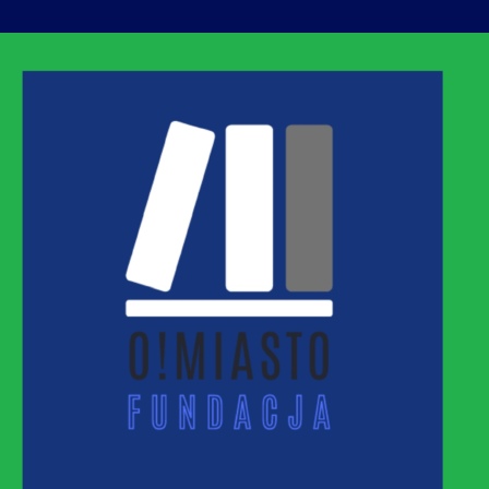
ASTO
MNEJ URBANIZACJI – PROMUJEMY I WSPIERAM