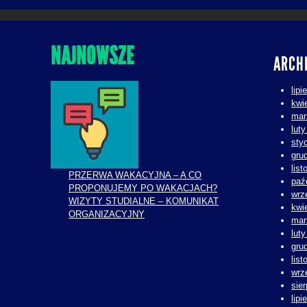
NAJNOWSZE
ARCH
lipi
kwi
mar
lut
sty
gru
lis
PRZERWA WAKACYJNA – A CO
paź
PROPONUJEMY PO WAKACJACH?
wrz
WIZYTY STUDIALNE – KOMUNIKAT
kwi
ORGANIZACYJNY
mar
lut
gru
lis
wrz
sie
lipi