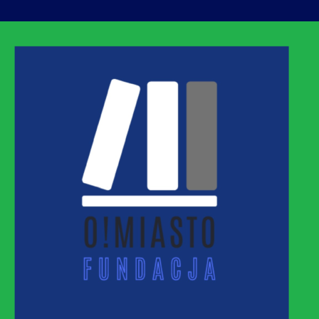
ASTO
MNEJ URBANIZACJI – PROMUJEMY I WSPIERAM