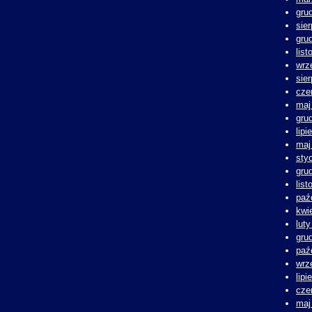
gru
sie
gru
lis
wrz
sie
cze
maj
gru
lipi
maj
sty
gru
lis
paź
kwi
lut
gru
paź
wrz
lipi
cze
maj