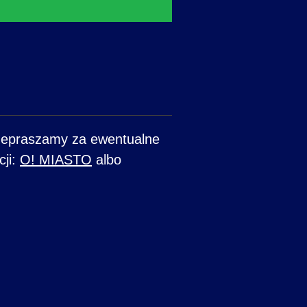
rzepraszamy za ewentualne
cji:
O! MIASTO
albo