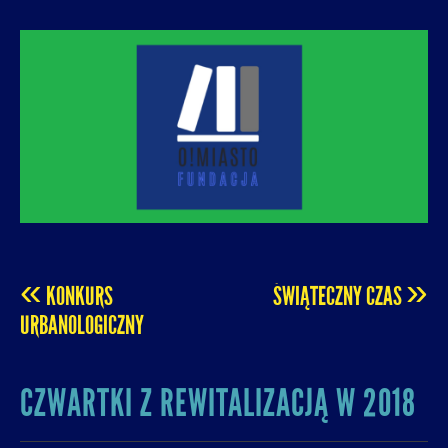
O! MIASTO
FUNDACJA NA RZECZ ROZUMNEJ
URBANIZACJI – PROMUJEMY I WSPIERAMY
ROZWÓJ MIAST I MIEJSKICH WSPÓLNOT.
«
»
KONKURS
ŚWIĄTECZNY CZAS
POST
URBANOLOGICZNY
NAVIGATION
CZWARTKI Z REWITALIZACJĄ W 2018