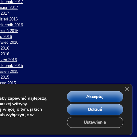
dziernik 2017
ecień 2017
y 2017
dzień 2016
dziernik 2016
esień 2016
ec 2016
rwiec 2016
 2016
y 2016
czeń 2016
dziernik 2015
esień 2015
 2015
zec 2015
Zamk
y 2015
czeń 2015
Akceptuj
aby zapewnić najlepszą
topad 2014
aszej witryny.
ecień 2014
 więcej o tym, jakich
Odrzuć
y 2014
lub wyłączyć je w
Ustawienia