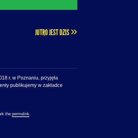
»
JUTRO JEST DZIŚ
018 r. w Poznaniu, przyjęła
menty publikujemy w zakładce
rk the
permalink
.