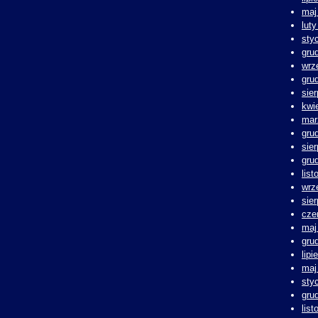
maj
lut
sty
gru
wrz
gru
sie
kwi
mar
gru
sie
gru
lis
wrz
sie
cze
maj
gru
lipi
maj
sty
gru
lis