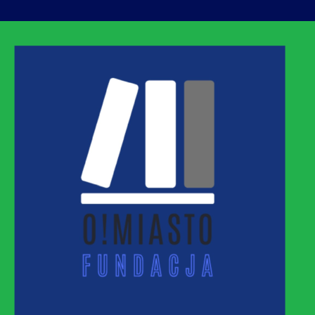
ASTO
MNEJ URBANIZACJI – PROMUJEMY I WSPIERAM