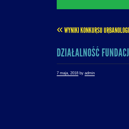
«
WYNIKI KONKURSU URBANOLOG
POST
DZIAŁALNOŚĆ FUNDACJ
NAVIGATION
7 maja, 2018
by
admin