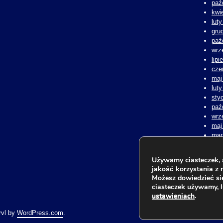
paź
kwi
lut
gru
paź
wrz
lipi
cze
maj
lut
sty
paź
wrz
maj
mar
lut
sty
Używamy ciasteczek, 
lis
jakość korzystania z n
kwi
Możesz dowiedzieć się
lut
ciasteczek używamy, 
ustawieniach
.
rvl by
WordPress.com
.