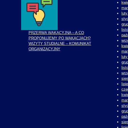
kwi
mar
lut
sty
gru
lis
PRZERWA WAKACYJNA – A CO
paź
PROPONUJEMY PO WAKACJACH?
wrz
WIZYTY STUDIALNE – KOMUNIKAT
kwi
ORGANIZACYJNY
mar
lut
gru
lis
wrz
sie
lipi
cze
kwi
mar
sty
gru
paź
sie
lipi