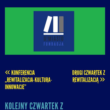
O! MIASTO
FUNDACJA NA RZECZ ROZUMNEJ
URBANIZACJI – PROMUJEMY I WSPIERAMY
ROZWÓJ MIAST I MIEJSKICH WSPÓLNOT.
«
KONFERENCJA
DRUGI CZWARTEK Z
POST
»
„REWITALIZACJA-KULTURA-
REWITALIZACJĄ
INNOWACJE”
NAVIGATION
KOLEJNY CZWARTEK Z