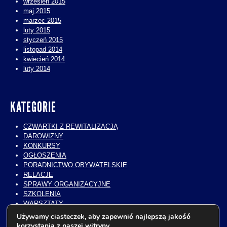
wrzesień 2015
maj 2015
marzec 2015
luty 2015
styczeń 2015
listopad 2014
kwiecień 2014
luty 2014
KATEGORIE
CZWARTKI Z REWITALIZACJĄ
DAROWIZNY
KONKURSY
OGŁOSZENIA
PORADNICTWO OBYWATELSKIE
RELACJE
SPRAWY ORGANIZACYJNE
SZKOLENIA
WARSZTATY
WIZYTY STUDIALNE
Używamy ciasteczek, aby zapewnić najlepszą jakość
WOLONTARIAT
korzystania z naszej witryny.