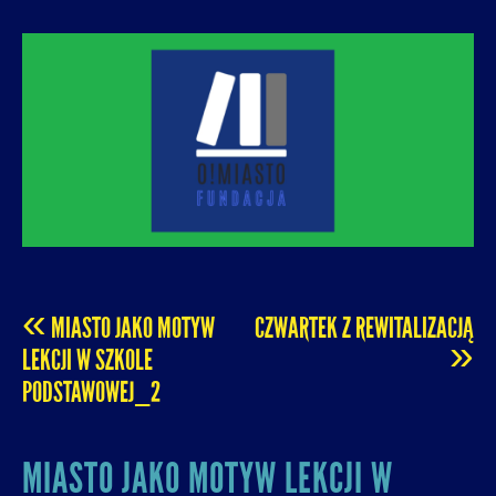
O! MIASTO
FUNDACJA NA RZECZ ROZUMNEJ
URBANIZACJI – PROMUJEMY I WSPIERAMY
ROZWÓJ MIAST I MIEJSKICH WSPÓLNOT.
«
MIASTO JAKO MOTYW
CZWARTEK Z REWITALIZACJĄ
POST
»
LEKCJI W SZKOLE
PODSTAWOWEJ_2
NAVIGATION
MIASTO JAKO MOTYW LEKCJI W