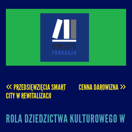
O! MIASTO
FUNDACJA NA RZECZ ROZUMNEJ
URBANIZACJI – PROMUJEMY I WSPIERAMY
ROZWÓJ MIAST I MIEJSKICH WSPÓLNOT.
«
»
PRZEDSIĘWZIĘCIA SMART
CENNA DAROWIZNA
POST
CITY W REWITALIZACJI
NAVIGATION
ROLA DZIEDZICTWA KULTUROWEGO W