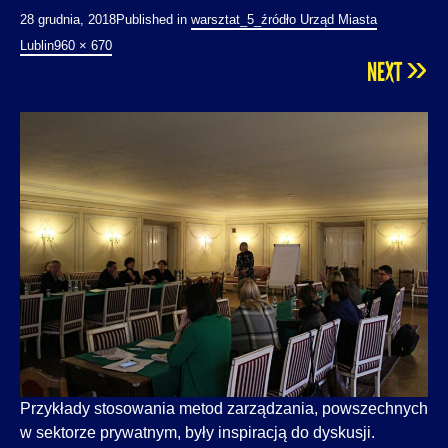
28 grudnia, 2018
Published in
warsztat_5_źródło Urząd Miasta
Lublin
960 × 670
»
NEXT
Przykłady stosowania metod zarządzania, powszechnych
w sektorze prywatnym, były inspiracją do dyskusji.