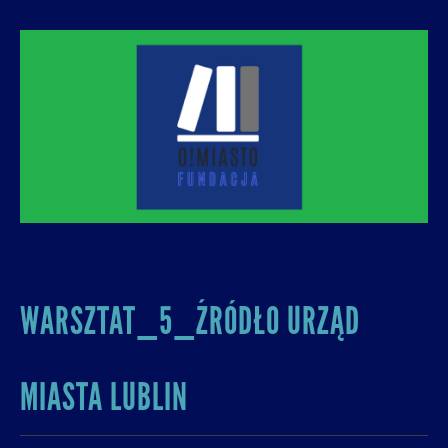
O! MIASTO
FUNDACJA NA RZECZ ROZUMNEJ
URBANIZACJI – PROMUJEMY I WSPIERAMY
ROZWÓJ MIAST I MIEJSKICH WSPÓLNOT.
WARSZTAT_5_ŹRÓDŁO URZĄD
MIASTA LUBLIN