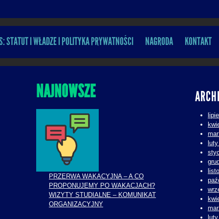
S: STATUT I WŁADZE I POLITYKA PRYWATNOŚCI
NAGRODA
KONTAKT
NAJNOWSZE
ARCH
lipi
kwi
mar
lut
sty
gru
lis
PRZERWA WAKACYJNA – A CO
paź
PROPONUJEMY PO WAKACJACH?
wrz
WIZYTY STUDIALNE – KOMUNIKAT
kwi
ORGANIZACYJNY
mar
lut