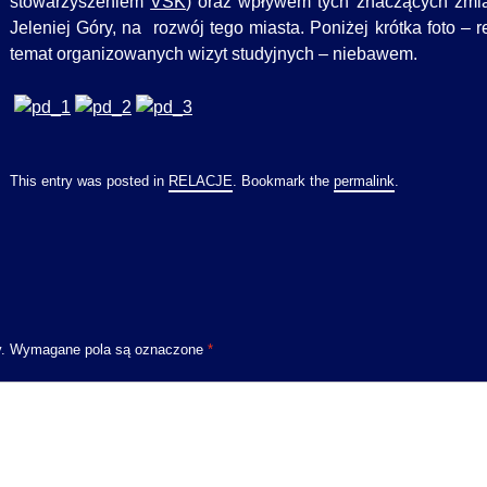
stowarzyszeniem
VSK
) oraz wpływem tych znaczących zmia
Jeleniej Góry, na rozwój tego miasta. Poniżej krótka foto – r
temat organizowanych wizyt studyjnych – niebawem.
This entry was posted in
RELACJE
. Bookmark the
permalink
.
.
Wymagane pola są oznaczone
*