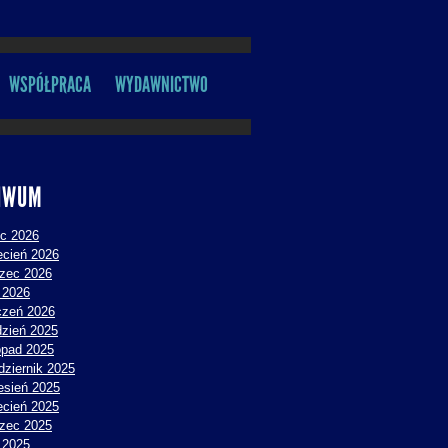
WSPÓŁPRACA
WYDAWNICTWO
IWUM
ec 2026
ecień 2026
zec 2026
y 2026
czeń 2026
dzień 2025
topad 2025
dziernik 2025
esień 2025
ecień 2025
zec 2025
y 2025