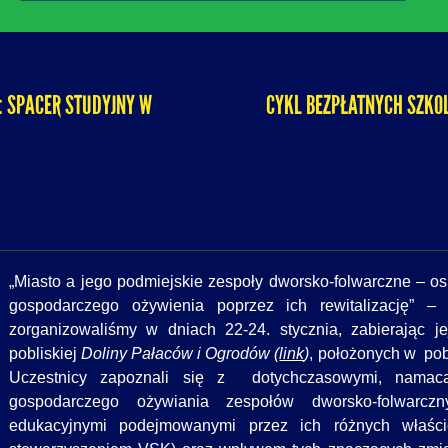
: SPACER STUDYJNY W
CYKL BEZPŁATNYCH SZKOL
„Miasto a jego podmiejskie zespoły dworsko-folwarczne – os
gospodarczego ożywienia poprzez ich rewitalizację” – t
zorganizowaliśmy w dniach 22-24. stycznia, zabierając j
pobliskiej
Doliny Pałaców i Ogrodów (
link
)
, położonych w pob
Uczestnicy zapoznali się z dotychczasowymi, namacal
gospodarczego ożywiania zespołów dworsko-folwarczny
edukacyjnymi podejmowanymi przez ich różnych właśc