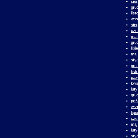
sie
gru
lis
wrz
sie
cze
maj
gru
lipi
maj
sty
gru
lis
paź
kwi
lut
gru
paź
wrz
lipi
cze
maj
lut
sty