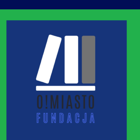
ASTO
MNEJ URBANIZACJI – PROMUJEMY I WSPIERAM