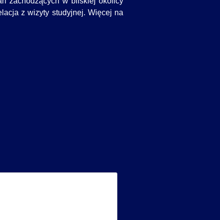
n zachodzących w bliskiej okolicy
elacja z wizyty studyjnej. Więcej na