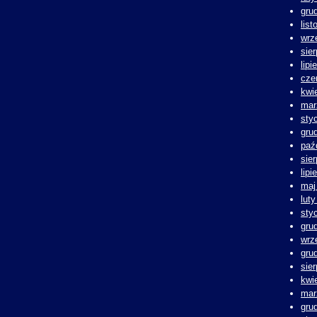
gru
lis
wrz
sie
lipi
cze
kwi
mar
sty
gru
paź
sie
lipi
maj
lut
sty
gru
wrz
gru
sie
kwi
mar
gru