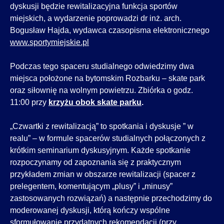
dyskusji będzie rewitalizacyjna funkcja sportów
miejskich, a wydarzenie poprowadzi dr inż. arch.
Bogusław Hajda, wydawca czasopisma elektronicznego
www.sportymiejskie.pl
Podczas tego spaceru studialnego odwiedzimy dwa
miejsca położone na bytomskim Rozbarku – skate park
oraz siłownię na wolnym powietrzu. Zbiórka o godz.
11:00 przy
krzyżu obok skate parku
.
„Czwartki z rewitalizacją” to spotkania i dyskusje ” w
realu” – w formule spacerów studialnych połączonych z
krótkim seminarium dyskusyjnym. Każde spotkanie
rozpoczynamy od zapoznania się z praktycznym
przykładem zmian w obszarze rewitalizacji (spacer z
prelegentem, komentującym „plusy” i „minusy”
zastosowanych rozwiązań) a następnie przechodzimy do
moderowanej dyskusji, którą kończy wspólne
sformułowanie przydatnych rekomendacji (przy