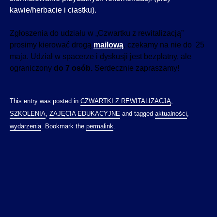
kawie/herbacie i ciastku).
Zgłoszenia do udziału w „Czwartku z rewitalizacją”
prosimy kierować drogą
mailową
, czekamy na nie do 25
maja. Udział w spacerze i dyskusji jest bezpłatny, ale
ograniczony
do 7 osób.
Serdecznie zapraszamy!
This entry was posted in
CZWARTKI Z REWITALIZACJĄ
,
SZKOLENIA
,
ZAJĘCIA EDUKACYJNE
and tagged
aktualności
,
wydarzenia
. Bookmark the
permalink
.