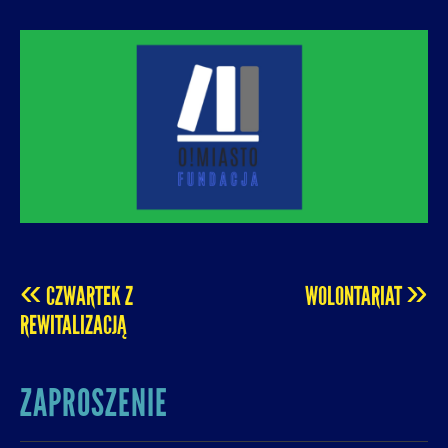
O! MIASTO
FUNDACJA NA RZECZ ROZUMNEJ
URBANIZACJI – PROMUJEMY I WSPIERAMY
ROZWÓJ MIAST I MIEJSKICH WSPÓLNOT.
«
»
CZWARTEK Z
WOLONTARIAT
POST
REWITALIZACJĄ
NAVIGATION
ZAPROSZENIE