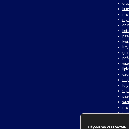
gru
lipi
maj
sty
gru
lis
paź
kwi
lut
gru
paź
wrz
lipi
cze
maj
lut
sty
paź
wrz
maj
mar
lut
sty
Używamy ciasteczek, 