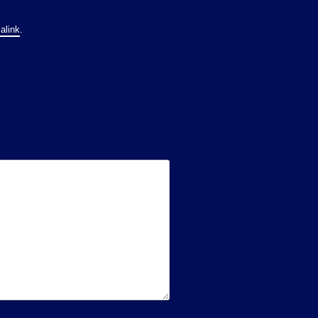
alink
.