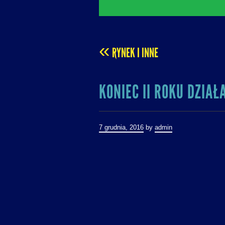
«
RYNEK I INNE
POST
KONIEC II ROKU DZIAŁ
NAVIGATION
7 grudnia, 2016
by
admin