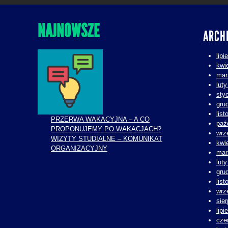
NAJNOWSZE
ARCH
lipi
kwi
mar
lut
sty
gru
lis
PRZERWA WAKACYJNA – A CO
paź
PROPONUJEMY PO WAKACJACH?
wrz
WIZYTY STUDIALNE – KOMUNIKAT
kwi
ORGANIZACYJNY
mar
lut
gru
lis
wrz
sie
lipi
cze