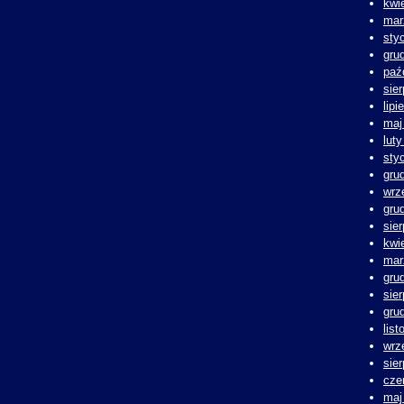
kwi
mar
sty
gru
paź
sie
lipi
maj
lut
sty
gru
wrz
gru
sie
kwi
mar
gru
sie
gru
lis
wrz
sie
cze
maj