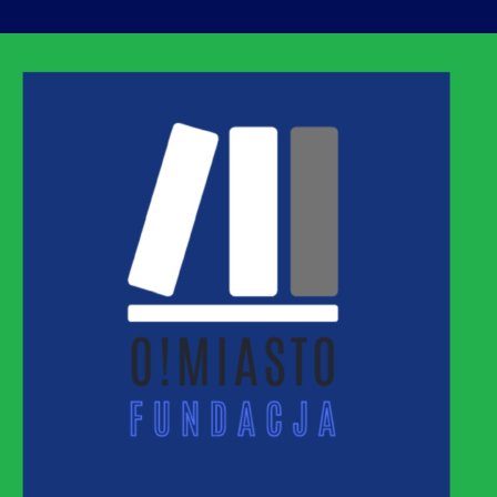
ASTO
MNEJ URBANIZACJI – PROMUJEMY I WSPIERAM