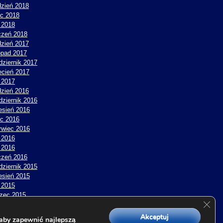
dzień 2018
ec 2018
 2018
czeń 2018
dzień 2017
topad 2017
dziernik 2017
ecień 2017
y 2017
dzień 2016
dziernik 2016
esień 2016
ec 2016
rwiec 2016
 2016
y 2016
czeń 2016
dziernik 2015
esień 2015
 2015
zec 2015
Zamk
y 2015
czeń 2015
Akceptuj
aby zapewnić najlepszą