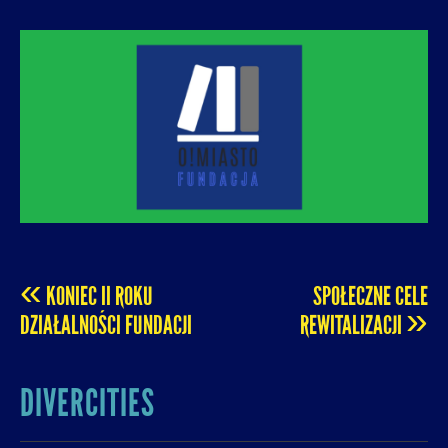
O! MIASTO
FUNDACJA NA RZECZ ROZUMNEJ
URBANIZACJI – PROMUJEMY I WSPIERAMY
ROZWÓJ MIAST I MIEJSKICH WSPÓLNOT.
«
KONIEC II ROKU
SPOŁECZNE CELE
POST
»
DZIAŁALNOŚCI FUNDACJI
REWITALIZACJI
NAVIGATION
DIVERCITIES