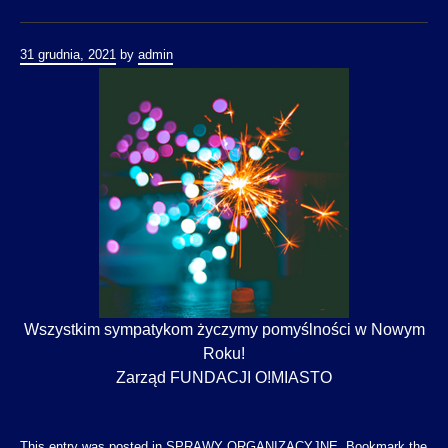
31 grudnia, 2021
by
admin
Wszystkim sympatykom życzymy pomyślności w Nowym
Roku!
Zarząd FUNDACJI O!MIASTO
This entry was posted in
SPRAWY ORGANIZACYJNE
. Bookmark the