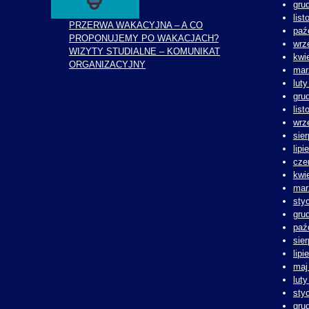
gru
lis
PRZERWA WAKACYJNA – A CO
paź
PROPONUJEMY PO WAKACJACH?
wrz
WIZYTY STUDIALNE – KOMUNIKAT
kwi
ORGANIZACYJNY
mar
lut
gru
lis
wrz
sie
lipi
cze
kwi
mar
sty
gru
paź
sie
lipi
maj
lut
sty
gru