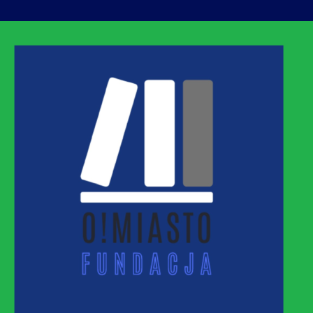
ASTO
MNEJ URBANIZACJI – PROMUJEMY I WSPIERAM