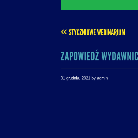
«
STYCZNIOWE WEBINARIUM
POST
ZAPOWIEDŹ WYDAWNI
NAVIGATION
31 grudnia, 2021
by
admin