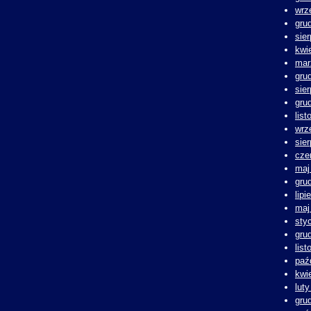
wrz
gru
sie
kwi
mar
gru
sie
gru
lis
wrz
sie
cze
maj
gru
lipi
maj
sty
gru
lis
paź
kwi
lut
gru