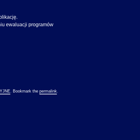
likację.
niu ewaluacji programów
CYJNE
. Bookmark the
permalink
.