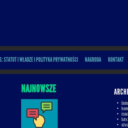
S: STATUT I WŁADZE I POLITYKA PRYWATNOŚCI
NAGRODA
KONTAKT
NAJNOWSZE
ARCH
lipi
kwi
mar
lut
sty