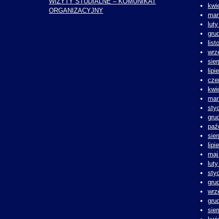
WIZYTY STUDIALNE – KOMUNIKAT
kwi
ORGANIZACYJNY
mar
lut
gru
lis
wrz
sie
lipi
cze
kwi
mar
sty
gru
paź
sie
lipi
maj
lut
sty
gru
wrz
gru
sie