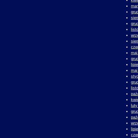
kwi
mar
gru
sie
gru
lis
wrz
sie
cze
maj
gru
lipi
maj
sty
gru
lis
paź
kwi
lut
gru
paź
wrz
lipi
cze