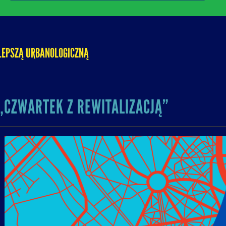
LEPSZĄ URBANOLOGICZNĄ
„CZWARTEK Z REWITALIZACJĄ”