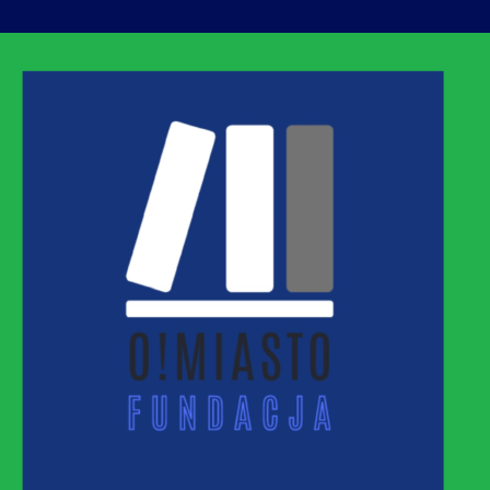
ASTO
MNEJ URBANIZACJI – PROMUJEMY I WSPIERAM