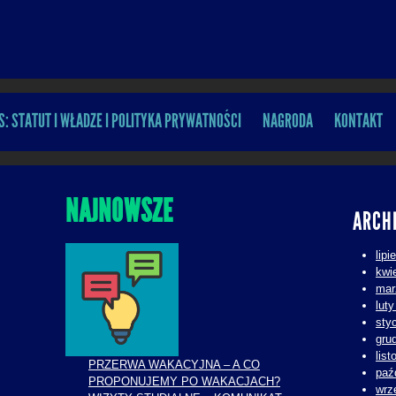
S: STATUT I WŁADZE I POLITYKA PRYWATNOŚCI
NAGRODA
KONTAKT
NAJNOWSZE
ARCH
lipi
kwi
mar
lut
sty
gru
lis
PRZERWA WAKACYJNA – A CO
paź
PROPONUJEMY PO WAKACJACH?
wrz