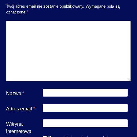
Twój adres email nie zostanie opublikowany.
Wymagane pola są
oznaczone
*
Nazwa
*
Adres email
*
Witryna
internetowa