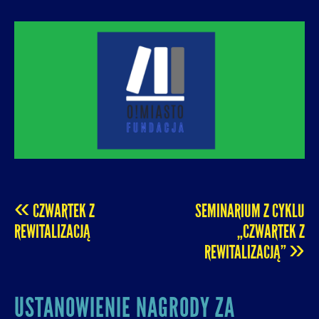
O! MIASTO
FUNDACJA NA RZECZ ROZUMNEJ
URBANIZACJI – PROMUJEMY I WSPIERAMY
ROZWÓJ MIAST I MIEJSKICH WSPÓLNOT.
«
CZWARTEK Z
SEMINARIUM Z CYKLU
POST
REWITALIZACJĄ
„CZWARTEK Z
»
REWITALIZACJĄ”
NAVIGATION
USTANOWIENIE NAGRODY ZA