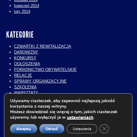
kwiecień 2014
luty 2014
KATEGORIE
CZWARTKI Z REWITALIZACJĄ
DAROWIZNY
KONKURSY
OGŁOSZENIA
PORADNICTWO OBYWATELSKIE
RELACJE
SPRAWY ORGANIZACYJNE
SZKOLENIA
WARSZTATY
WIZYTY STUDIALNE
Używamy ciasteczek, aby zapewnić najlepszą jakość
WOLONTARIAT
korzystania z naszej witryny.
WYKŁADY
Możesz dowiedzieć się więcej o tym, jakich ciasteczek
ZAJĘCIA EDUKACYJNE
używamy, lub wyłączyć je w
ustawieniach
.
Zamknij panel p
Akceptuj
Odrzuć
Ustawienia
Proudly powered by WordPress
|
Theme: Trvl by
WordPress.com
.