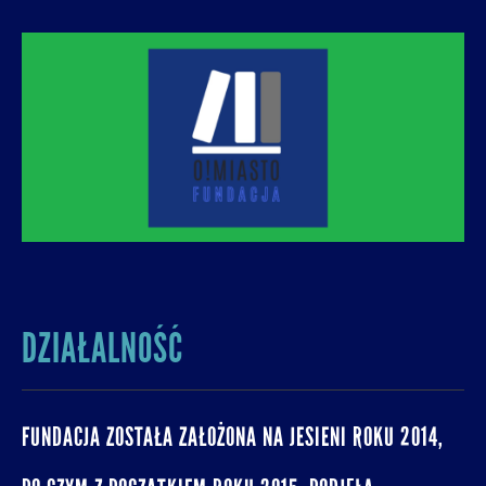
O! MIASTO
FUNDACJA NA RZECZ ROZUMNEJ
URBANIZACJI – PROMUJEMY I WSPIERAMY
ROZWÓJ MIAST I MIEJSKICH WSPÓLNOT.
DZIAŁALNOŚĆ
FUNDACJA ZOSTAŁA ZAŁOŻONA NA JESIENI ROKU 2014,