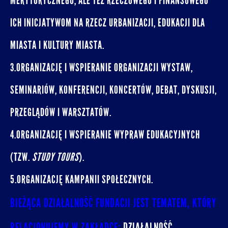
MERYTORYCZNEGO, ALE TEŻ RZECZOWEGO I FINANSOWEGO
ICH INICJATYWOM NA RZECZ URBANIZACJI, EDUKACJI DLA
MIASTA I KULTURY MIASTA.
3.ORGANIZACJĘ I WSPIERANIE ORGANIZACJI WYSTAW,
SEMINARIÓW, KONFERENCJI, KONCERTÓW, DEBAT, DYSKUSJI,
PRZEGLĄDÓW I WARSZTATÓW.
4.ORGANIZACJĘ I WSPIERANIE WYPRAW EDUKACYJNYCH
(TZW.
STUDY TOURS
).
5.ORGANIZACJĘ KAMPANII SPOŁECZNYCH.
BIEŻĄCA DZIAŁALNOŚĆ FUNDACJI JEST TEMATEM, KTÓRY
RELACJONUJEMY W ZAKŁADCE:
DZIAŁALNOŚĆ