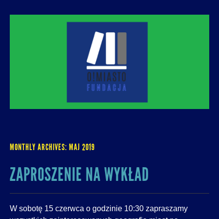
O! MIASTO
FUNDACJA NA RZECZ ROZUMNEJ
URBANIZACJI – PROMUJEMY I WSPIERAMY
ROZWÓJ MIAST I MIEJSKICH WSPÓLNOT.
MONTHLY ARCHIVES:
MAJ 2019
ZAPROSZENIE NA WYKŁAD
W sobotę 15 czerwca o godzinie 10:30 zapraszamy