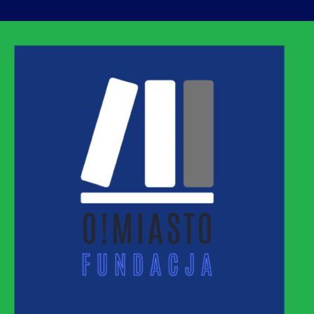
ASTO
MNEJ URBANIZACJI – PROMUJEMY I WSPIERAM