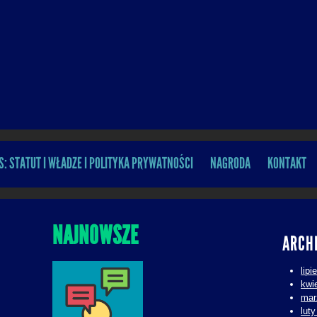
S: STATUT I WŁADZE I POLITYKA PRYWATNOŚCI
NAGRODA
KONTAKT
NAJNOWSZE
ARCH
lipi
kwi
mar
lut