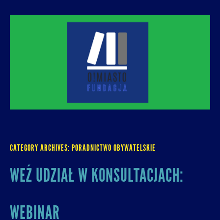
O! MIASTO
FUNDACJA NA RZECZ ROZUMNEJ
URBANIZACJI – PROMUJEMY I WSPIERAMY
ROZWÓJ MIAST I MIEJSKICH WSPÓLNOT.
CATEGORY ARCHIVES:
PORADNICTWO OBYWATELSKIE
WEŹ UDZIAŁ W KONSULTACJACH:
WEBINAR