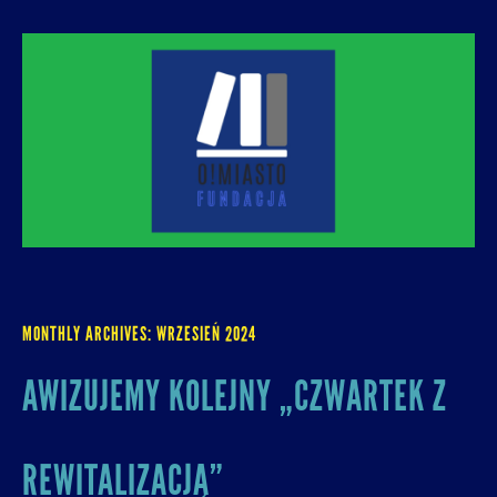
O! MIASTO
FUNDACJA NA RZECZ ROZUMNEJ
URBANIZACJI – PROMUJEMY I WSPIERAMY
ROZWÓJ MIAST I MIEJSKICH WSPÓLNOT.
MONTHLY ARCHIVES:
WRZESIEŃ 2024
AWIZUJEMY KOLEJNY „CZWARTEK Z
REWITALIZACJĄ”