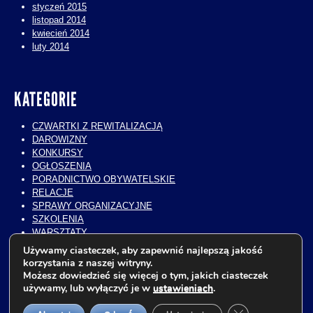
styczeń 2015
listopad 2014
kwiecień 2014
luty 2014
KATEGORIE
CZWARTKI Z REWITALIZACJĄ
DAROWIZNY
KONKURSY
OGŁOSZENIA
PORADNICTWO OBYWATELSKIE
RELACJE
SPRAWY ORGANIZACYJNE
SZKOLENIA
WARSZTATY
WIZYTY STUDIALNE
Używamy ciasteczek, aby zapewnić najlepszą jakość
WOLONTARIAT
korzystania z naszej witryny.
WYKŁADY
Możesz dowiedzieć się więcej o tym, jakich ciasteczek
ZAJĘCIA EDUKACYJNE
używamy, lub wyłączyć je w
ustawieniach
.
Zamknij panel p