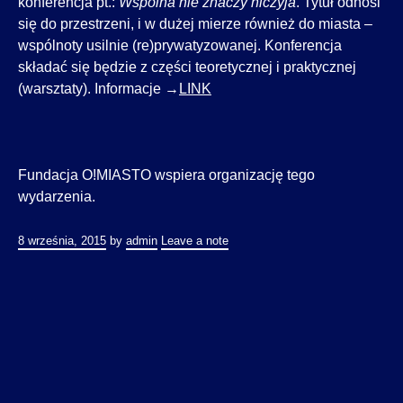
konferencja pt.:
Wspólna nie znaczy niczyja
. Tytuł odnosi
się do przestrzeni, i w dużej mierze również do miasta –
wspólnoty usilnie (re)prywatyzowanej. Konferencja
składać się będzie z części teoretycznej i praktycznej
(warsztaty). Informacje →
LINK
Fundacja O!MIASTO wspiera organizację tego
wydarzenia.
8 września, 2015
by
admin
Leave a note