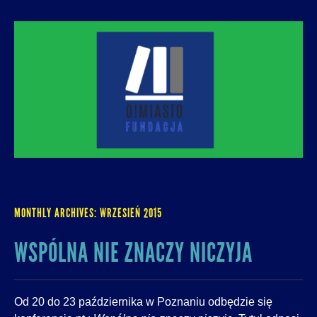
O! MIASTO
FUNDACJA NA RZECZ ROZUMNEJ
URBANIZACJI – PROMUJEMY I WSPIERAMY
ROZWÓJ MIAST I MIEJSKICH WSPÓLNOT.
MONTHLY ARCHIVES:
WRZESIEŃ 2015
WSPÓLNA NIE ZNACZY NICZYJA
Od 20 do 23 października w Poznaniu odbędzie się