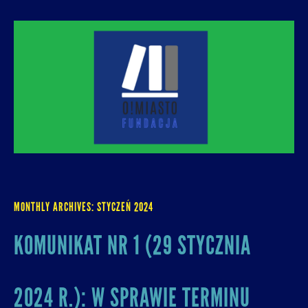
O! MIASTO
FUNDACJA NA RZECZ ROZUMNEJ
URBANIZACJI – PROMUJEMY I WSPIERAMY
ROZWÓJ MIAST I MIEJSKICH WSPÓLNOT.
MONTHLY ARCHIVES:
STYCZEŃ 2024
KOMUNIKAT NR 1 (29 STYCZNIA
2024 R.): W SPRAWIE TERMINU