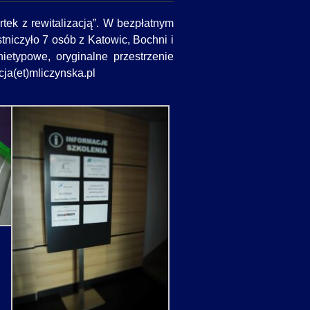
tek z rewitalizacją”. W bezpłatnym
iczyło 7 osób z Katowic, Bochni i
etypowe, oryginalne przestrzenie
acja(et)mliczynska.pl