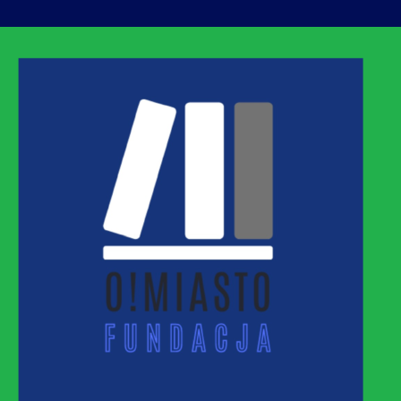
ASTO
MNEJ URBANIZACJI – PROMUJEMY I WSPIERAM