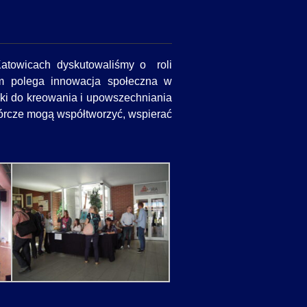
Katowicach dyskutowaliśmy o roli
zym polega innowacja społeczna w
icki do kreowania i upowszechniania
wórcze mogą współtworzyć, wspierać