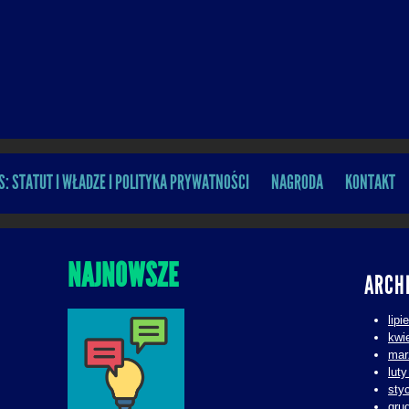
S: STATUT I WŁADZE I POLITYKA PRYWATNOŚCI
NAGRODA
KONTAKT
NAJNOWSZE
ARCH
lipi
kwi
mar
lut
sty
gru