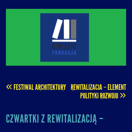
O! MIASTO
FUNDACJA NA RZECZ ROZUMNEJ
URBANIZACJI – PROMUJEMY I WSPIERAMY
ROZWÓJ MIAST I MIEJSKICH WSPÓLNOT.
«
FESTIWAL ARCHITEKTURY
REWITALIZACJA – ELEMENT
POST
»
POLITYKI ROZWOJU
NAVIGATION
CZWARTKI Z REWITALIZACJĄ –