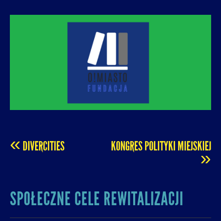
O! MIASTO
FUNDACJA NA RZECZ ROZUMNEJ
URBANIZACJI – PROMUJEMY I WSPIERAMY
ROZWÓJ MIAST I MIEJSKICH WSPÓLNOT.
«
DIVERCITIES
KONGRES POLITYKI MIEJSKIEJ
POST
»
NAVIGATION
SPOŁECZNE CELE REWITALIZACJI